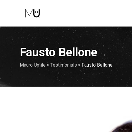
Skip
to
content
Fausto Bellone
Mauro Umile
>
Testimonials
>
Fausto Bellone