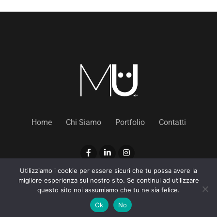
Home
Chi Siamo
Portfolio
Contatti
Utilizziamo i cookie per essere sicuri che tu possa avere la
migliore esperienza sul nostro sito. Se continui ad utilizzare
© 2023-2024 Mauro Umile adv. Tutti i Diritti Riservati. | P.Iva
questo sito noi assumiamo che tu ne sia felice.
09992641218 |
Norme sulla privacy
|
Utilizzo dei cookies
Ok
No